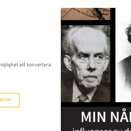
öjlighet att konvertera
renser