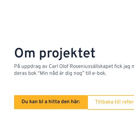
Om projektet
På uppdrag av Carl Olof Roseniussällskapet fick jag m
deras bok “Min nåd är dig nog” till e-bok.
Du kan bl a hitta den här:
Tillbaka till refe