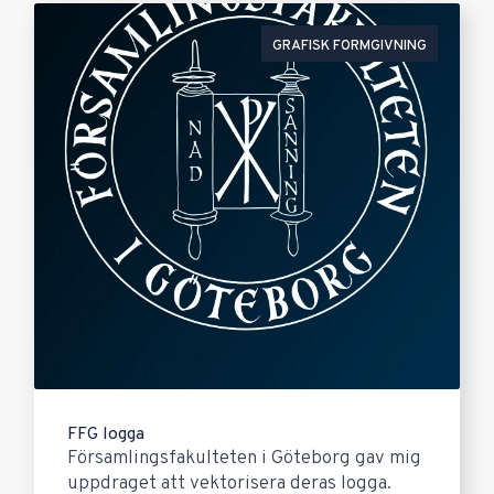
GRAFISK FORMGIVNING
FFG logga
Församlingsfakulteten i Göteborg gav mig
uppdraget att vektorisera deras logga.